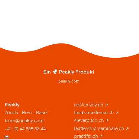
Hier anmelden
Ein
Peakly Produkt
peakly.com
Peakly
resilienzify.ch
↗
lead-excellence.ch
↗
Zürich - Bern - Basel
cleverpitch.ch
↗
team@peakly.com
leadership-seminare.ch
↗
+41 (0) 44 558 33 44
practifai.ch
↗