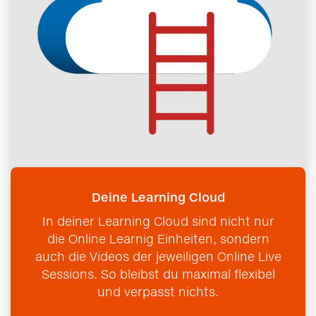
Deine Learning Cloud
In deiner Learning Cloud sind nicht nur
die Online Learnig Einheiten, sondern
auch die Videos der jeweiligen Online Live
Sessions. So bleibst du maximal flexibel
und verpasst nichts.