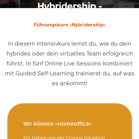
Hybridership -
Remote hybride
Führungskurs «Hybridership»
Teams führen
In diesem Intensivkurs lernst du, wie du dein
Live Online-Kurs mit Top Coaches
hybrides oder dein virtuelles Team erfolgreich
und Self-Learning
führst. In fünf Online Live Sessions kombiniert
mit Guided Self-Learning trainierst du, auf was
es ankommt!
Wir können «Homeoffice»
Wir haben uns der Corona Situation