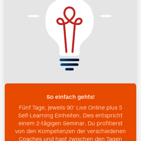
So einfach gehts!
Fünf Tage, jeweils 90' Live Online plus 5
Self-Learning Einheiten. Dies entspricht
einem 2-tägigen Seminar. Du profitierst
von den Kompetenzen der verschiedenen
Coaches und hast zwischen den Tagen