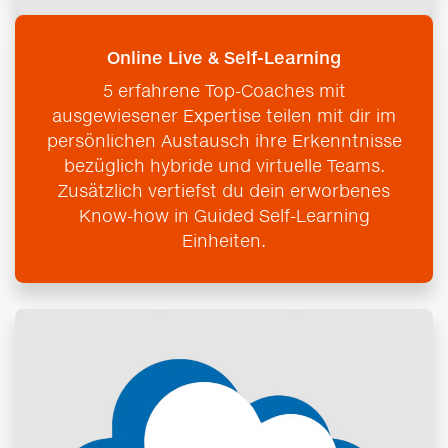
Online Live & Self-Learning
5 erfahrene Top-Coaches mit
ausgewiesener Expertise teilen mit dir im
persönlichen Austausch ihre Erkenntnisse
bezüglich hybride und virtuelle Teams.
Zusätzlich vertiefst du dein erworbenes
Know-how in Guided Self-Learning
Einheiten.